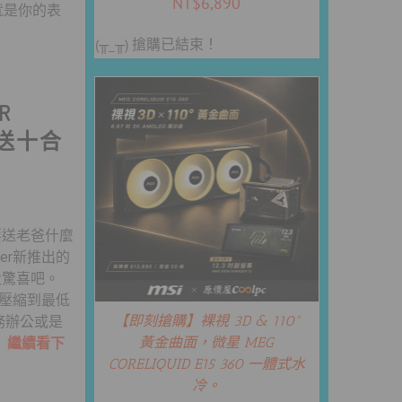
NT$
6,890
就是你的表
(╥_╥) 搶購已結束！
R
節送十合
要送老爸什麼
er新推出的
大驚喜吧。
將重量壓縮到最低
【即刻搶購】裸視 3D & 110°
務辦公或是
黃金曲面，微星 MEG
.
繼續看下
CORELIQUID E15 360 一體式水
冷。