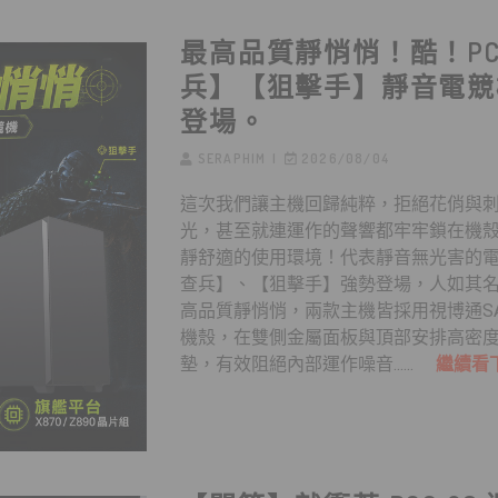
最高品質靜悄悄！酷！P
兵】【狙擊手】靜音電競
登場。
SERAPHIM
2026/08/04
這次我們讓主機回歸純粹，拒絕花俏與刺
光，甚至就連運作的聲響都牢牢鎖在機
靜舒適的使用環境！代表靜音無光害的
查兵】、【狙擊手】強勢登場，人如其
高品質靜悄悄，兩款主機皆採用視博通SA
機殼，在雙側金屬面板與頂部安排高密
墊，有效阻絕內部運作噪音......
繼續看