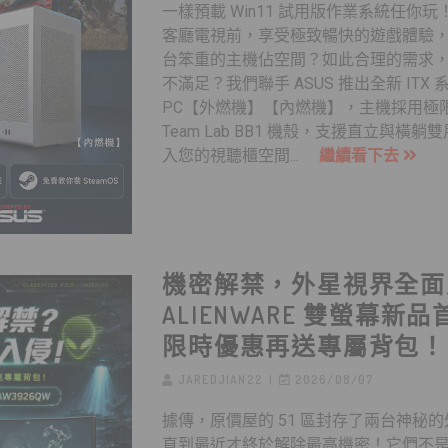
一樣預載 Win11 試用版作業系統任你
客廳電視前，享受極致暢快的遊戲體驗
台笨重的主機佔空間？如此合理的需求
不滿足？我們聯手 ASUS 推出全新 ITX
PC【外燃機】【內燃機】，主機採用極限
Team Lab BB1 機殼，支援直立與橫
入您的視聽櫃空間...
繼續看下去
機密解禁，外星視界全面
ALIENWARE 雙螢幕新
限時優惠再送專屬背包！
JAREDJIAN22
2026/08/07
據傳，原價屋的 51 區封存了兩台神秘的
直到最近才終於解除最高機密！它們不