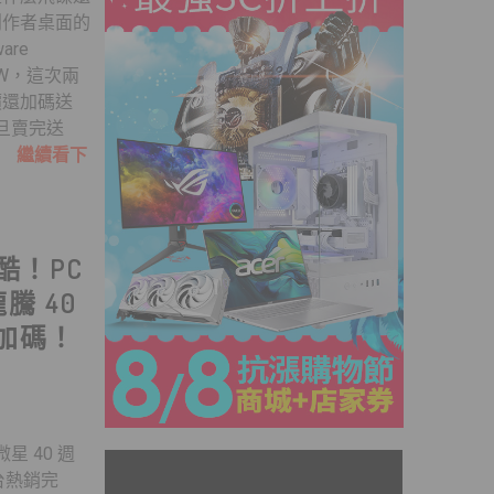
創作者桌面的
are
26QW，這次兩
價還加碼送
技一旦賣完送
..
繼續看下
酷！PC
騰 40
加碼！
星 40 週
台熱銷完