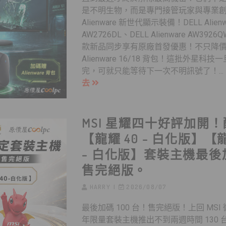
是不明生物，而是專門接管玩家與專業
Alienware 新世代顯示裝備！DELL Alienw
AW2726DL、DELL Alienware AW39
款新品同步享有原廠首發優惠！不只降
Alienware 16/18 背包！這批外星科
完，可就只能等待下一次不明訊號了！.
去
MSI 星耀四十好評加開！
【龍耀 40 – 白化版】【龍
– 白化版】套裝主機最後
售完絕版。
HARRY
2026/08/07
最後加碼 100 台！售完絕版！上回 MSI 微
年限量套裝主機推出不到兩週時間 130 