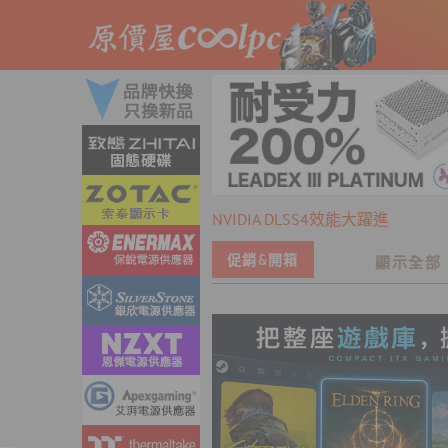
Skip
to
content
NVIDIA DLSS4效能大躍進
促銷&開箱
顯示全部