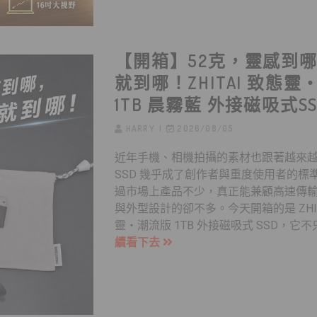
【開箱】52克，靈感到
就到哪！ZHITAI 致態
1TB 晨霧藍 外接磁吸式S
HARRY
2026/08/05
近年手機、相機拍攝的素材也跟著越來
SSD 幾乎成了創作者與重度使用者的標
過市場上產品不少，真正能兼顧高速傳
與外型設計的卻不多。今天開箱的是 ZHIT
靈・潮流版 1TB 外接磁吸式 SSD，它不只
續看下去