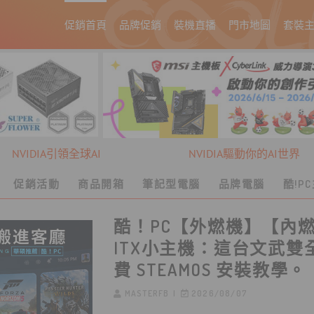
促銷首頁
品牌促銷
裝機直播
門市地圖
套裝
NVIDIA引領全球AI
NVIDIA驅動你的AI世界
促銷活動
商品開箱
筆記型電腦
品牌電腦
酷!P
酷！PC【外燃機】【內
ITX小主機：這台文武雙
費 STEAMOS 安裝教學。
MASTERFB
2026/08/07