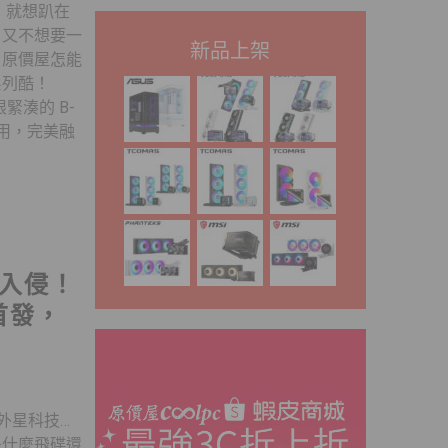
玩！就想趴在
，又不想要一
新品上架
，原價屋怎能
 系列酷！
緊湊的 B-
躺雙用，完美融
入侵！
品首發，
外星科技…
是什麼飛碟還