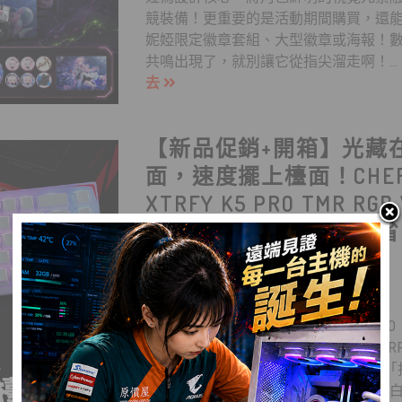
競裝備！更重要的是活動期間購買，還
妮婭限定徽章套組、大型徽章或海報！
共鳴出現了，就別讓它從指尖溜走啊！.
去
【新品促銷+開箱】光藏
面，速度擺上檯面！CHER
XTRFY K5 PRO TMR RGB
影側刻磁軸鍵盤上市現省
$500！
SHO
2026/08/06
CHERRY 鍵盤同期優惠，最高現省 $60
乾淨，燈一亮才秀出真正的個性！CHERRY 
K5 PRO TMR RGB V2 推出全新的白
版本，將字元安排在鍵帽側面，搭配純