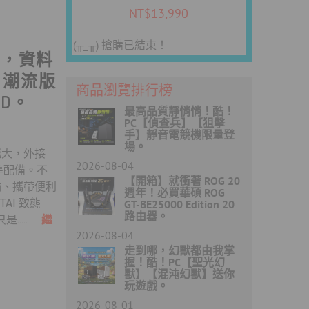
NT$
13,990
(╥_╥) 搶購已結束！
哪，資料
靈‧潮流版
商品瀏覽排行榜
SD。
最高品質靜悄悄！酷！
PC【偵查兵】【狙擊
手】靜音電競機限量登
場。
越大，外接
2026-08-04
準配備。不
【開箱】就衝著 ROG 20
輸、攜帶便利
週年！必買華碩 ROG
AI 致態
GT-BE25000 Edition 20
路由器。
是.....
繼
2026-08-04
走到哪，幻獸都由我掌
握！酷！PC【聖光幻
獸】【混沌幻獸】送你
玩遊戲。
2026-08-01