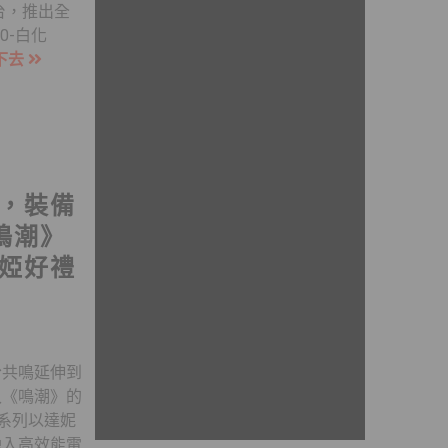
 台，推出全
0-白化
下去
，裝備
《鳴潮》
婭好禮
份共鳴延伸到
入《鳴潮》的
名系列以達妮
融入高效能電