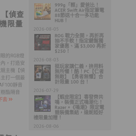
999g「輕」愛爸比！
ACER Swift Air指定筆電
C【偵查
88節送十合一多功能
HUB！
機限量
2026-08-05
ROG 戰力全開，再折再
抽不手軟！指定鍵盤獨
家優惠、滿 $3,000 再折
$250！
眼的RGB燈
2026-08-03
殼內，打造安
挺玩家講仁義，拚用料
電競主機【偵
無所懼！酷！PC【仁者
無敵】【勇者無懼】合
名主打一個最
計限量 100 台！
F100靜音
2026-07-29
度樹酯隔音
【蝦皮限定】毒發齊共
下去
鳴，裝備正式鳴潮化！
Razer ×《鳴潮》限定電
競裝備集結，達妮婭好
禮限量加贈！
2026-08-06