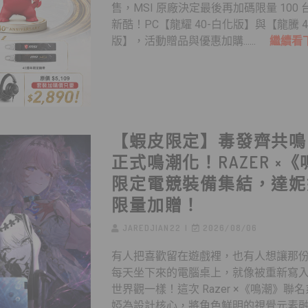
售，MSI 原廠決定最後再加碼限量 100
新酷！PC【龍耀 40-白化版】與【龍騰 4
版】，活動贈品與優惠加購......
繼續看
【蝦皮限定】毒發齊共鳴
正式鳴潮化！RAZER ×
限定電競裝備集結，達妮
限量加贈！
JAREDJIAN22
2026/08/06
有人把喜歡留在遊戲裡，也有人想讓那
每天坐下來的電腦桌上，就像被重新寫
世界觀一樣！這次 Razer ×《鳴潮》聯
婭為設計核心，將角色鮮明的視覺元素