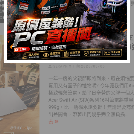
RGB 燈效，不開燈時簡潔俐落，亮燈後
演時刻！而且它......
繼續看下去
999G「輕」愛爸比！ACE
SWIFT AIR指定筆電88
一多功能HUB！
SERAPHIM
2026/08/05
一年一度的父親節即將到來，還在煩惱
實用又有面子的禮物嗎? 今年讓我們用Ac
極致輕薄筆電，給平日辛勞的父親一個
Acer Swift Air (SFA)系列16吋筆電
999g，比一瓶礦水還要輕！無論是要商
出差開會，帶著出門幾乎完全無負擔.....
去