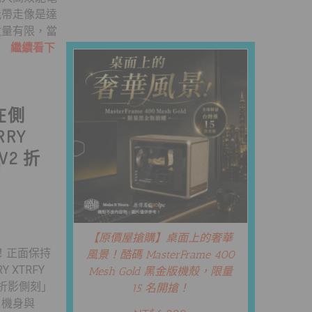
能帶走像是達
數量有限，當
..
繼續看下
在側
RY
 V2 折
【原價屋搶購】桌面上的奢華
0！正面保持
風景！酷碼 MasterFrame 400
XTRFY
Mesh Gold 黑金版機殼，限量
色「折影側刻」
15 名開搶！
白機身與