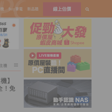
線上估價
主機
Buy筆電
新品牆
C主機
燃機】
全！免